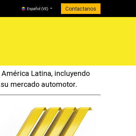
Contactanos
Tiendas Aliadas
Distribuidores Autorizados
Bouti
Español (VE)
en América Latina, incluyendo
e su mercado automotor.