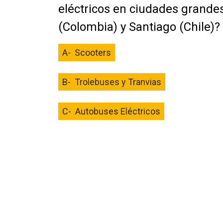
eléctricos en ciudades grand
(Colombia) y Santiago (Chile)?
A- Scooters
B- Trolebuses y Tranvias
C- Autobuses Eléctricos