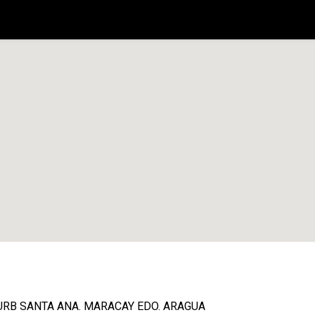
País
Registro de Compra
Recursos Digitales
URB SANTA ANA. MARACAY EDO. ARAGUA