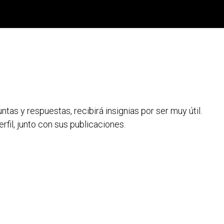
País
Registro de Compra
Recursos Digitales
as y respuestas, recibirá insignias por ser muy útil.
rfil, junto con sus publicaciones.