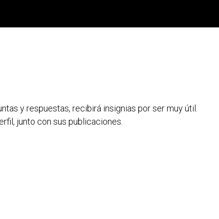
País
Registro de Compra
Recursos Digitales
as y respuestas, recibirá insignias por ser muy útil.
rfil, junto con sus publicaciones.